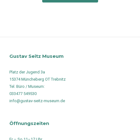
Gustav Seitz Museum
Platz der Jugend 3a
15374 Müncheberg OT Trebnitz
Tel. Büro / Museum:
033477 549530
info@gustav-seitz-museum.de
Öffnungszeiten
Fr – So 11–17 Uhr