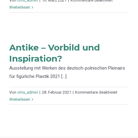
Von
cms_admin
|
10. März 2021
|
Kommentare deaktiviert
Begegnung
Weiterlesen
Antike – Vorbild und
Inspiration?
Ausstellung mit Werken des deutsch-polnischen Pleinairs
für figürliche Plastik 2021 [...]
für
Von
cms_admin
|
28. Februar 2021
|
Kommentare deaktiviert
Antike
Weiterlesen
–
Vorbild
und
Inspiration?