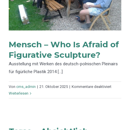
Mensch – Who Is Afraid of
Figurative Sculpture?
Ausstellung mit Werken des deutsch-polnischen Pleinairs
für figürliche Plastik 2014 [...]
für
Von
cms_admin
|
21. Oktober 2025
|
Kommentare deaktiviert
Mensch
Weiterlesen
–
Who
Is
Afraid
of