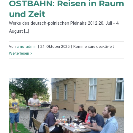
OSTBAHN: Reisen in Raum
und Zeit
Werke des deutsch-polnischen Pleinairs 2012 20. Juli - 4.
August [...]
für
Von
cms_admin
|
21. Oktober 2025
|
Kommentare deaktiviert
OSTBAHN:
Weiterlesen
Reisen
in
Raum
und
Zeit