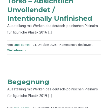
Torso – Absichtlich
Figurative
Unvollendet /
Sculpture?
Intentionally Unfinished
Ausstellung mit Werken des deutsch-polnischen Pleinairs
für figürliche Plastik 2016 [...]
für
Von
cms_admin
|
21. Oktober 2025
|
Kommentare deaktiviert
Torso
Weiterlesen
–
Absichtlich
Unvollende
/
Intentionall
Begegnung
Unfinished
Ausstellung mit Werken des deutsch-polnischen Pleinairs
für figürliche Plastik 2019 [...]
für